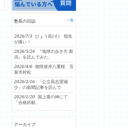
一覧
塾長の日誌
2026/7/3
ひょう疽(そ) 指先
が痛い！
2026/5/24
『地球の歩き方 新
潟』を読んでみた。
2026/4/6
穂咲彼岸八重桜 五
泉市村松
2026/2/16
「公立高志望減
少」の新聞記事を読んで
2026/1/20
国上塞の神にて
「合格祈願」
アーカイブ