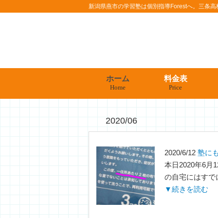
新潟県燕市の学習塾は個別指導Forestへ。三
ホーム
料金表
Home
Price
2020/06
2020/6/12
塾に
本日2020年6月
の自宅にはすでに
▼続きを読む