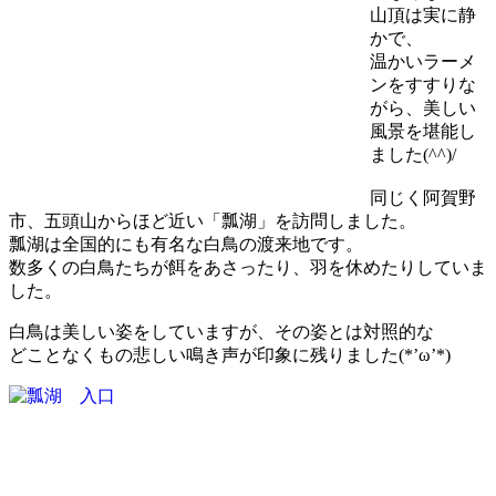
山頂は実に静
かで、
温かいラーメ
ン
をすすりな
がら、美しい
風景を堪能し
ました(^^)/
同じく阿賀野
市、五頭山からほど近い
「瓢湖」
を訪問しました。
瓢湖は全国的にも有名な
白鳥の渡来地
です。
数多くの白鳥たちが餌をあさったり、羽を休めたりしていま
した。
白鳥は
美しい姿
をしていますが、その姿とは対照的な
どことなく
もの悲しい鳴き声
が印象に残りました(*’ω’*)