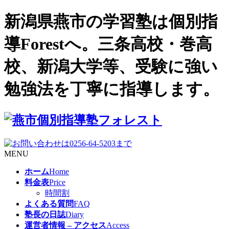
新潟県燕市の学習塾は個別指
導Forestへ。三条高校・巻高
校、新潟大学等、受験に強い
勉強法を丁寧に指導します。
MENU
ホーム
Home
料金表
Price
時間割
よくある質問
FAQ
塾長の日誌
Diary
運営者情報 – アクセス
Access