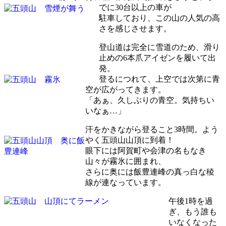
でに
30台以上の車
が
駐車しており、この山の人気の高
さを感じさせます。
登山道は完全に雪道のため、滑り
止めの
6本爪アイゼン
を履いて出
発。
登るにつれて、上空では次第に青
空が広がってきます。
「あぁ、久しぶりの青空。気持ちい
いなぁ…」
汗をかきながら
登ること3時間
。よう
やく
五頭山山頂に到着！
眼下には阿賀町や会津の名もなき
山々が霧氷に囲まれ、
さらに奥には
飯豊連峰の真っ白な稜
線
が連なっています。
午後1時を過
ぎ、もう誰も
いなくなった