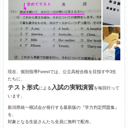
現在、個別指導Forestでは、公立高校合格を目指す中3生
たちに、
テスト形式
入試の実戦演習
による
を毎回行って
います。
新潟県統一模試会が発行する最新版の『学力判定問題集』
を、
対象となる生徒さんたち全員に無料で配布。