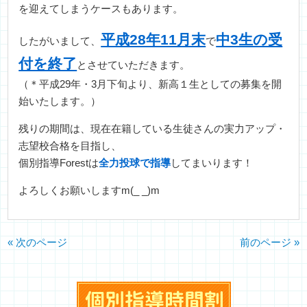
を迎えてしまうケースもあります。
平成28年11月末
中3生の受
したがいまして、
で
付を終了
とさせていただきます。
（＊平成29年・3月下旬より、新高１生としての募集を開
始いたします。）
残りの期間は、現在在籍している生徒さんの実力アップ・
志望校合格を目指し、
個別指導Forestは
全力投球で指導
してまいります！
よろしくお願いしますm(_ _)m
« 次のページ
前のページ »