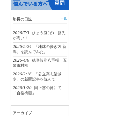
一覧
塾長の日誌
2026/7/3
ひょう疽(そ) 指先
が痛い！
2026/5/24
『地球の歩き方 新
潟』を読んでみた。
2026/4/6
穂咲彼岸八重桜 五
泉市村松
2026/2/16
「公立高志望減
少」の新聞記事を読んで
2026/1/20
国上塞の神にて
「合格祈願」
アーカイブ