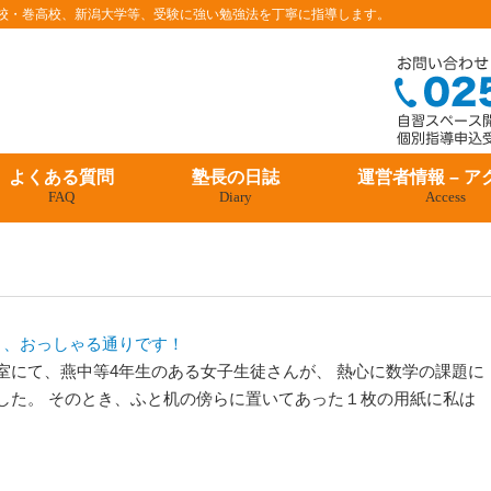
条高校・巻高校、新潟大学等、受験に強い勉強法を丁寧に指導します。
よくある質問
塾長の日誌
運営者情報 – ア
FAQ
Diary
Access
ト、おっしゃる通りです！
室にて、燕中等4年生のある女子生徒さんが、 熱心に数学の課題に
した。 そのとき、ふと机の傍らに置いてあった１枚の用紙に私は