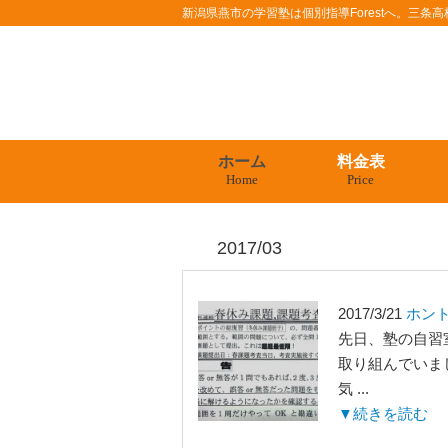
新潟県燕市の学習塾は個別指導Forestへ。三
ホーム
料金表
Home
Price
2017/03
2017/3/21
ホン
先日、塾の自習
取り組んでいま
気 ...
▼続きを読む