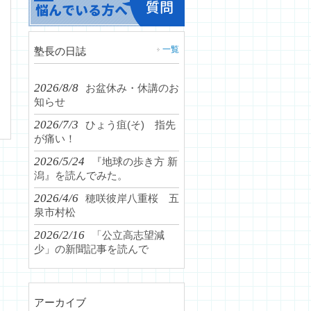
一覧
塾長の日誌
2026/8/8
お盆休み・休講のお
知らせ
2026/7/3
ひょう疽(そ) 指先
が痛い！
2026/5/24
『地球の歩き方 新
潟』を読んでみた。
2026/4/6
穂咲彼岸八重桜 五
泉市村松
2026/2/16
「公立高志望減
少」の新聞記事を読んで
アーカイブ