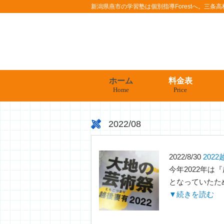
新潟県燕市の学習塾は個別指導Forestへ。三
ホーム
料金表
Home
Price
2022/08
2022/8/30
202
今年2022年は
となっていたため
▼続きを読む