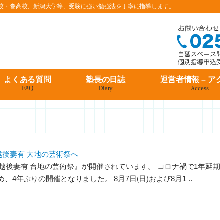
条高校・巻高校、新潟大学等、受験に強い勉強法を丁寧に指導します。
よくある質問
塾長の日誌
運営者情報 – ア
FAQ
Diary
Access
2越後妻有 大地の芸術祭へ
『越後妻有 台地の芸術祭』が開催されています。 コロナ禍で1年延期
、4年ぶりの開催となりました。 8月7日(日)および8月1 ...