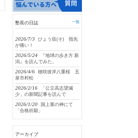
一覧
塾長の日誌
2026/7/3
ひょう疽(そ) 指先
が痛い！
2026/5/24
『地球の歩き方 新
潟』を読んでみた。
2026/4/6
穂咲彼岸八重桜 五
泉市村松
2026/2/16
「公立高志望減
少」の新聞記事を読んで
2026/1/20
国上塞の神にて
「合格祈願」
アーカイブ