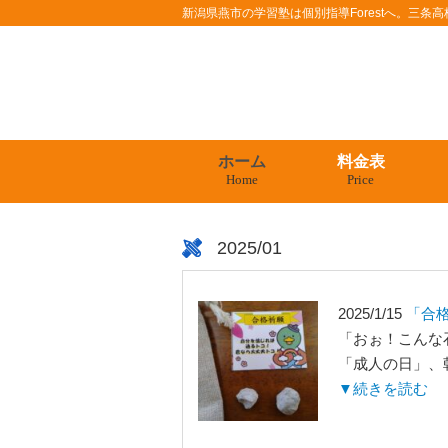
新潟県燕市の学習塾は個別指導Forestへ。三
ホーム
料金表
Home
Price
2025/01
2025/1/15
「合
「おぉ！こんな石
「成人の日」、朝
▼続きを読む