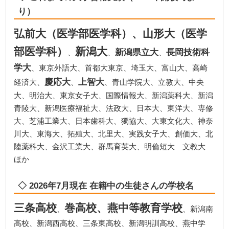
り）
弘前大（医学部医学科）、山形大（医学
部医学科）
新潟大
新潟県立大
長岡技術科
、
、
、
学大
、東京外語大、首都大東京、埼玉大、富山大、高崎
慶応大
上智大
経済大、
、
、青山学院大、立教大、中央
大、明治大、東京女子大、国際情報大、新潟薬科大、新潟
青陵大、新潟医療福祉大、法政大、日本大、東洋大、専修
大、芝浦工業大、日本歯科大、獨協大、大東文化大、神奈
川大、東海大、拓殖大、北里大、実践女子大、創価大、北
陸薬科大、金沢工業大、群馬育英大、明倫短大 文教大
ほか
◇ 2026年7月現在 在籍中の生徒さんの学校名
三条高校
巻高校、燕中等教育学校
、
、新潟南
高校、新潟西高校、三条東高校、新潟明訓高校、燕中学