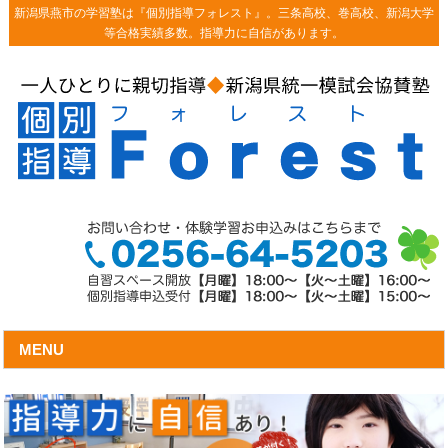
新潟県燕市の学習塾は『個別指導フォレスト』。三条高校、巻高校、新潟大学
等合格実績多数。指導力に自信があります。
MENU