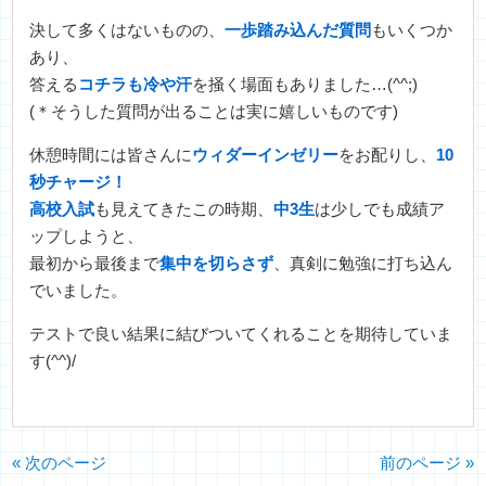
決して多くはないものの、
一歩踏み込んだ質問
もいくつか
あり、
答える
コチラも冷や汗
を掻く場面もありました…(^^;)
(＊そうした質問が出ることは実に嬉しいものです)
休憩時間には皆さんに
ウィダーインゼリー
をお配りし、
10
秒チャージ！
高校入試
も見えてきたこの時期、
中3生
は少しでも成績ア
ップしようと、
最初から最後まで
集中を切らさず
、真剣に勉強に打ち込ん
でいました。
テストで良い結果に結びついてくれることを期待していま
す(^^)/
« 次のページ
前のページ »