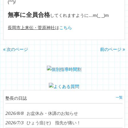
(^^)/
無事に全員合格
してくれますように…m(_ _)m
長岡市上来伝・菅原神社
は
こちら
« 次のページ
前のページ »
一覧
塾長の日誌
2026/8/8
お盆休み・休講のお知らせ
2026/7/3
ひょう疽(そ) 指先が痛い！