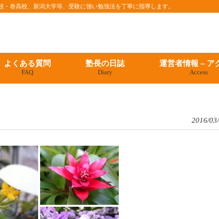
条高校・巻高校、新潟大学等、受験に強い勉強法を丁寧に指導します。
よくある質問
塾長の日誌
運営者情報 – ア
FAQ
Diary
Access
2016/03