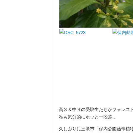
高３＆中３の受験生たちがフォレス
私も気分的にホッと一段落…
久しぶりに三条市「保内公園熱帯植