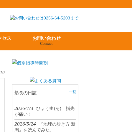
クセス
お問い合わせ
Contact
/10
一覧
塾長の日誌
2026/7/3
ひょう疽(そ) 指先
が痛い！
2026/5/24
『地球の歩き方 新
潟』を読んでみた。