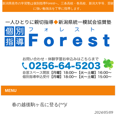
新潟県燕市の学習塾は個別指導Forestへ。三条高校・巻高校、新潟大学等、受験
に強い勉強法を丁寧に指導します。
MENU
春の越後駒ヶ岳に登る(^^)/
2024/05/09