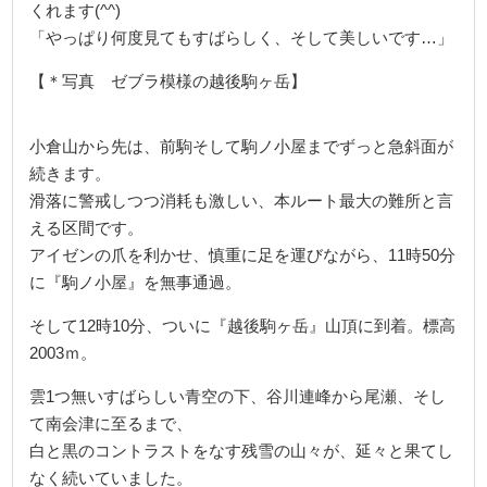
くれます(^^)
「やっぱり何度見てもすばらしく、そして美しいです…」
【＊写真 ゼブラ模様の越後駒ヶ岳】
小倉山から先は、前駒そして駒ノ小屋までずっと急斜面が
続きます。
滑落に警戒しつつ消耗も激しい、本ルート最大の難所と言
える区間です。
アイゼンの爪を利かせ、慎重に足を運びながら、11時50分
に『駒ノ小屋』を無事通過。
そして12時10分、ついに『越後駒ヶ岳』山頂に到着。標高
2003ｍ。
雲1つ無いすばらしい青空の下、谷川連峰から尾瀬、そし
て南会津に至るまで、
白と黒のコントラストをなす残雪の山々が、延々と果てし
なく続いていました。