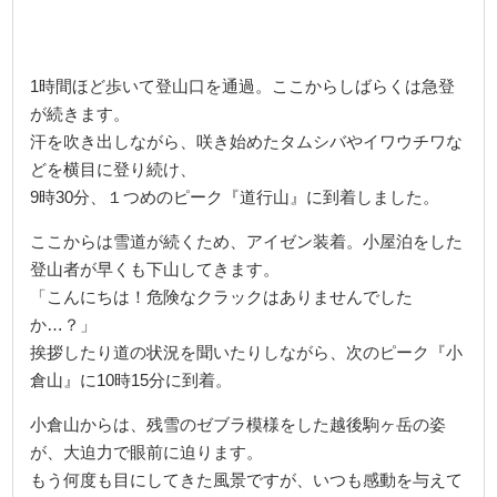
1時間ほど歩いて登山口を通過。ここからしばらくは急登
が続きます。
汗を吹き出しながら、咲き始めたタムシバやイワウチワな
どを横目に登り続け、
9時30分、１つめのピーク『道行山』に到着しました。
ここからは雪道が続くため、アイゼン装着。小屋泊をした
登山者が早くも下山してきます。
「こんにちは！危険なクラックはありませんでした
か…？」
挨拶したり道の状況を聞いたりしながら、次のピーク『小
倉山』に10時15分に到着。
小倉山からは、残雪のゼブラ模様をした越後駒ヶ岳の姿
が、大迫力で眼前に迫ります。
もう何度も目にしてきた風景ですが、いつも感動を与えて